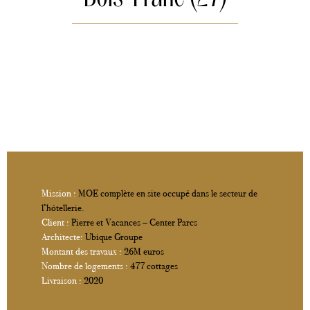
Mission :
MOE complète en site occupé dans le secteur de
l’hôtellerie.
Client :
Pierre et Vacances – Center Parcs
Architecte:
Ubique Groupe
Montant des travaux :
26M euros
Nombre de logements :
477 cottages
Livraison :
2020