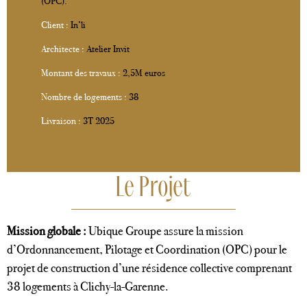
(OPC).
Client :
In’li
Architecte :
Atelier Invit
Montant des travaux :
2,5M euros
Nombre de logements :
38
Livraison :
3
T 2025
Le Projet
Mission globale :
Ubique Groupe assure la mission
d’Ordonnancement, Pilotage et Coordination (OPC) pour le
projet de construction d’une résidence collective comprenant
38 logements à Clichy-la-Garenne.