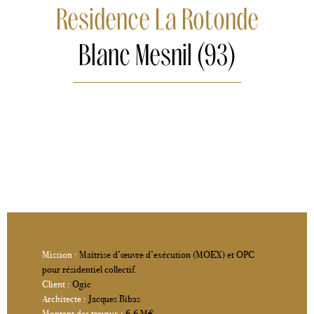
Residence La Rotonde
Blanc Mesnil (93)
Mission :
Maîtrise d’œuvre d’exécution (MOEX) et OPC
pour résidentiel collectif.
Client :
Ogic
Architecte :
Jacques Bibas
Montant des travaux :
6,6 M€