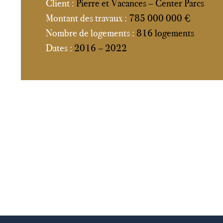
Client :
Pierre et Vacances – Center Parcs
Montant des travaux :
785 000 000 €
Nombre de logements :
816 logements
Dates :
2016 – 2022